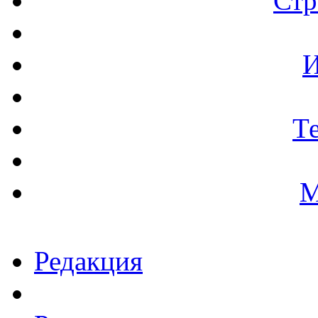
Стр
И
Т
М
Редакция