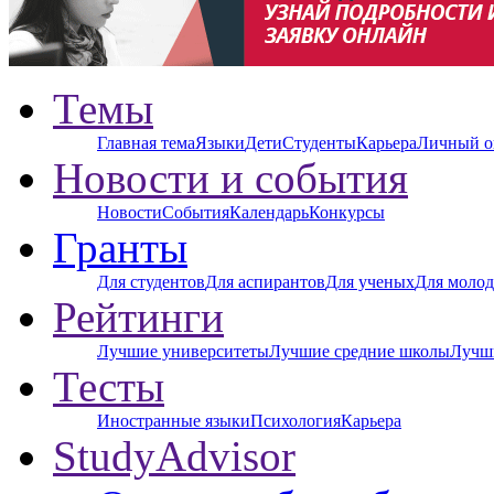
Темы
Главная тема
Языки
Дети
Студенты
Карьера
Личный о
Новости и события
Новости
События
Календарь
Конкурсы
Гранты
Для студентов
Для аспирантов
Для ученых
Для молод
Рейтинги
Лучшие университеты
Лучшие средние школы
Лучш
Тесты
Иностранные языки
Психология
Карьера
StudyAdvisor