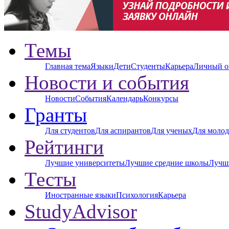
Темы
Главная тема
Языки
Дети
Студенты
Карьера
Личный о
Новости и события
Новости
События
Календарь
Конкурсы
Гранты
Для студентов
Для аспирантов
Для ученых
Для молод
Рейтинги
Лучшие университеты
Лучшие средние школы
Лучш
Тесты
Иностранные языки
Психология
Карьера
StudyAdvisor