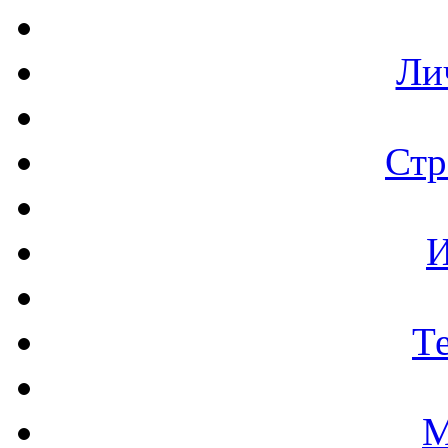
Ли
Стр
И
Т
М